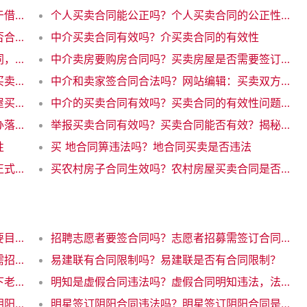
个人买卖合同能借款吗？个人买卖合同能用于借款吗？
个人买卖合同能公正吗？个人买卖合同的公正性：重要审核事项
个人买卖购销合同违法吗？个人买卖合同是否合法
中介买卖合同有效吗？介买卖合同的有效性
中介卖房合同不履行有效吗？中介不履行合同，买卖房屋有效吗？
中介卖房要购房合同吗？买卖房屋是否需要签订合同？
中介可以买卖合同吗？可以在互联网上进行买卖合同吗？
中介和卖家签合同合法吗？网站编辑：买卖双方签合同是否合法？
中介收回购房合同吗？可以选择可以撤销房屋买卖合同吗？作为新标题。
中介的买卖合同有效吗？买卖合同的有效性问题解析
中山买卖合同可以落户吗？山买卖合同：能办落户吗？
举报买卖合同有效吗？买卖合同能否有效？揭秘真相！
性
买 地合同箅违法吗？地合同买卖是否违法
买二手房有购房合同吗？二手房买卖是否有正式合同？
买农村房子合同生效吗？农村房屋买卖合同是否有效？
施工合同可以不写目录吗？施工合同是否需要目录？优化互联网写作标题
招聘志愿者要签合同吗？志愿者招募需签订合同吗
施工合同包含招标吗嘛？网站施工合同是否需招标？解析一下规定！
易建联有合同限制吗？易建联是否有合同限制？
易建联接受老将合同吗？易建联是否同意签下老将合同
明知是虚假合同违法吗？虚假合同明知违法，法律禁止行为
明星都会用阴阳合同吗？明星通常都会签订阴阳合同吗？
明星签订阴阳合同违法吗？明星签订阴阳合同是否违法？