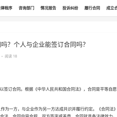
法律程序
咨询部门
情况报告
投诉纠纷
履行合同
成立
同吗？个人与企业能签订合同吗？
•
阅读
18
下可以签订合同。根据《中华人民共和国合同法》，合同是平等自愿
个人作为一方，与企业作为另一方达成共识并履行约定。《合同法
合法、合同内容合规、双方签字或盖章，合同就具备法律效力。