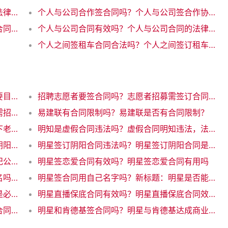
个人与企业合同有效吗？个人与企业合同的法律效力
个人与公司合作签合同吗？个人与公司签合作协议
个人与公司合同协议有效吗？个人与公司的合同协议是否具备法律效力？
个人与公司合同有效吗？个人与公司合同的法律效力
个人之间签租车合同合法吗？个人之间签订租车合同是否合法
施工合同可以不写目录吗？施工合同是否需要目录？优化互联网写作标题
招聘志愿者要签合同吗？志愿者招募需签订合同吗
施工合同包含招标吗嘛？网站施工合同是否需招标？解析一下规定！
易建联有合同限制吗？易建联是否有合同限制？
易建联接受老将合同吗？易建联是否同意签下老将合同
明知是虚假合同违法吗？虚假合同明知违法，法律禁止行为
明星都会用阴阳合同吗？明星通常都会签订阴阳合同吗？
明星签订阴阳合同违法吗？明星签订阴阳合同是否违法？
明星签经纪公司合同吗？明星是否会签署经纪公司合同？
明星签恋爱合同有效吗？明星签恋爱合同有用吗
明星签合同需要艺名吗？明星签合同需用艺名吗？
明星签合同用自己名字吗？新标题：明星是否能用自己的名字签合同？
明星签了合同就要交税吗？明星签合同交税是必须的
明星直播保底合同有效吗？明星直播保底合同效力如何
明星来公司要签合同吗？明星来公司，需签合同吗？
明星和肯德基签合同吗？明星与肯德基达成商业合作，引发行业关注