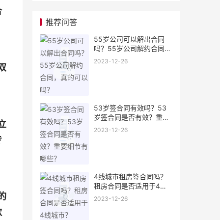
合
推荐问答
55岁公司可以解出合同
吗？55岁公司解约合同，
真的可以吗？
2023-12-26
双
53岁签合同有效吗？53
岁签合同是否有效？重要
立
细节有哪些？
2023-12-26
专
4线城市租房签合同吗？
租房合同是否适用于4线
的
城市？
2023-12-26
款