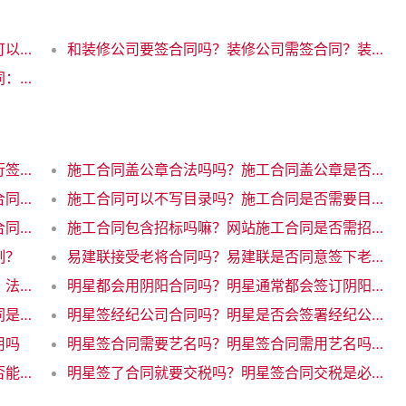
卖房和装修合同分开吗？卖房和装修的合同可以分开签订吗
和装修公司要签合同吗？装修公司需签合同？装修合同是否必需？
建房合同和装修合同一样吗？建房和装修合同：有何区别？
施工合同签章可以吗？签订施工合同时需进行签章，你知道吗？
施工合同盖公章合法吗吗？施工合同盖公章是否合法
施工合同可以个人签署吗？个人能签订施工合同吗
施工合同可以不写目录吗？施工合同是否需要目录？优化互联网写作标题
招聘志愿者要签合同吗？志愿者招募需签订合同吗
施工合同包含招标吗嘛？网站施工合同是否需招标？解析一下规定！
制？
易建联接受老将合同吗？易建联是否同意签下老将合同
明知是虚假合同违法吗？虚假合同明知违法，法律禁止行为
明星都会用阴阳合同吗？明星通常都会签订阴阳合同吗？
明星签订阴阳合同违法吗？明星签订阴阳合同是否违法？
明星签经纪公司合同吗？明星是否会签署经纪公司合同？
用吗
明星签合同需要艺名吗？明星签合同需用艺名吗？
明星签合同用自己名字吗？新标题：明星是否能用自己的名字签合同？
明星签了合同就要交税吗？明星签合同交税是必须的